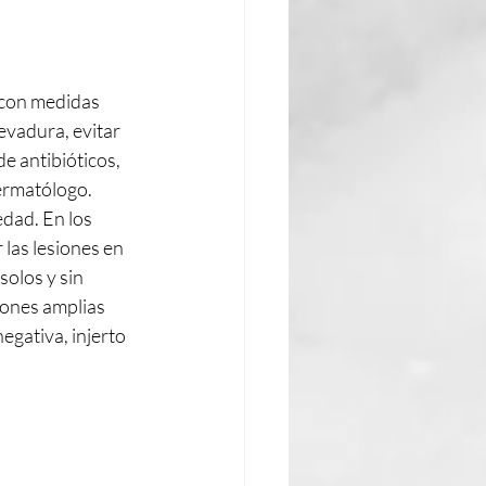
 con medidas 
evadura, evitar 
e antibióticos, 
ermatólogo.
dad. En los 
 las lesiones en 
olos y sin 
iones amplias 
egativa, injerto 