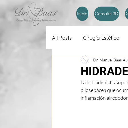
Inicio
Consulta 3D
G
All Posts
Cirugía Estética
Dr. Manuel Baas
Au
HIDRADE
La hidradenistis supur
pilosebácea que ocurre
inflamación alrededor 