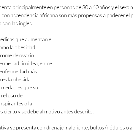
enta principalmente en personas de 30 a 40 años y el sexo 
 con ascendencia africana son más propensas a padecer el p
o son las ingles.
édicas que aumentan el 
omo la obesidad, 
drome de ovario 
fermedad tiroidea, entre 
a enfermedad más 
es la obesidad.
rmedad es que su 
 el uso de 
spirantes o la 
es cierto y se debe al motivo antes descrito.
tiva se presenta con drenaje maloliente, bultos (nódulos o a