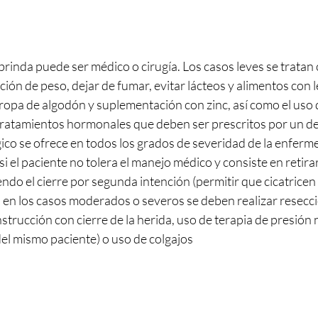
brinda puede ser médico o cirugía. Los casos leves se tratan
ón de peso, dejar de fumar, evitar lácteos y alimentos con l
ropa de algodón y suplementación con zinc, así como el uso d
 tratamientos hormonales que deben ser prescritos por un d
ico se ofrece en todos los grados de severidad de la enferme
 si el paciente no tolera el manejo médico y consiste en retirar
do el cierre por segunda intención (permitir que cicatricen s
, en los casos moderados o severos se deben realizar resecc
trucción con cierre de la herida, uso de terapia de presión n
 del mismo paciente) o uso de colgajos