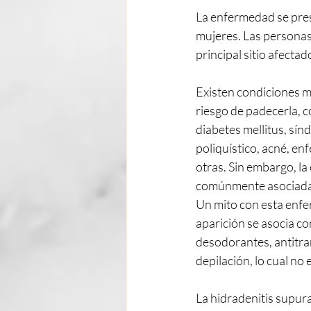
La enfermedad se pres
mujeres. Las personas
principal sitio afectad
Existen condiciones m
riesgo de padecerla, c
diabetes mellitus, sín
poliquístico, acné, en
otras. Sin embargo, l
comúnmente asociada 
Un mito con esta enfe
aparición se asocia con
desodorantes, antitran
depilación, lo cual no 
La hidradenitis supura