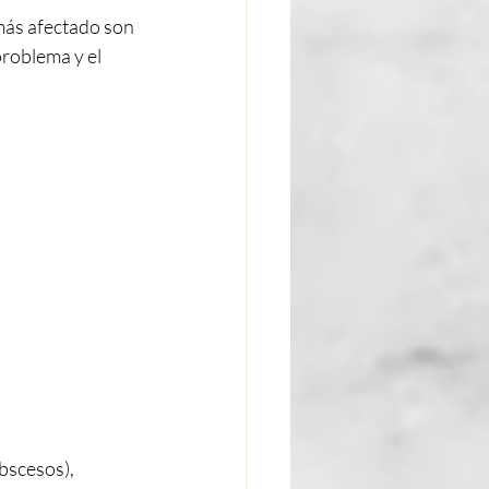
más afectado son 
roblema y el 
bscesos), 