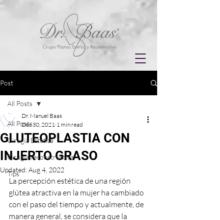
Post
All Posts
Dr. Manuel Baas
All Posts
Dec 30, 2021
1 min read
GLUTEOPLASTIA CON
Cirugía Estética
INJERTO GRASO
Cirugía reconstructiva
Updated:
Aug 4, 2022
Tips
La percepción estética de una región 
glútea atractiva en la mujer ha cambiado 
con el paso del tiempo y actualmente, de 
manera general, se considera que la 