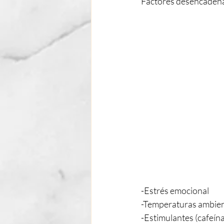
Factores desencaden
-Estrés emocional
-Temperaturas ambien
-Estimulantes (cafeína