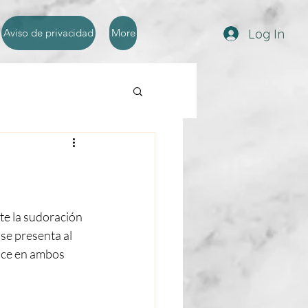
Log In
Aviso de privacidad
More
te la sudoración 
se presenta al 
uce en ambos 