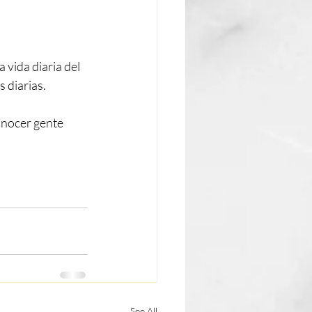
 vida diaria del 
s diarias.
onocer gente 
See All